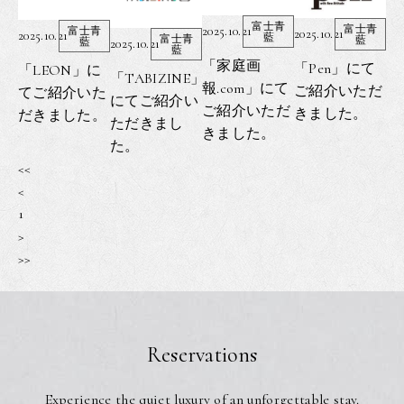
富士青
富士青
2025.10.21
富士青
2025.10.21
2025.10.21
藍
富士青
藍
藍
2025.10.21
藍
「家庭画
「Pen」にて
「LEON」に
「TABIZINE」
報.com」にて
ご紹介いただ
てご紹介いた
にてご紹介い
ご紹介いただ
きました。
だきました。
ただきまし
きました。
た。
<<
<
1
>
>>
Reservations
Experience the quiet luxury of an unforgettable stay.