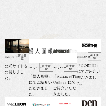
富士青
富士青
2025.10.21
2025.05.20
藍
藍
「GOETHE」
公式サイトを
富士青
富士青
2025.10.21
2025.10.21
藍
藍
にてご紹介い
公開しまし
「婦人画報」
「AdvancedTime
ただきまし
た。
にてご紹介い
Online」にて
た。
ただきまし
ご紹介いただ
た。
きました。