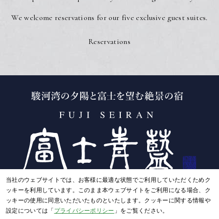
We welcome reservations for our five exclusive guest suites.
Reservations
当社のウェブサイトでは、お客様に最適な状態でご利用していただくためク
Fuji Seiran
ッキーを利用しています。このまま本ウェブサイトをご利用になる場合、ク
3878-61 Heda, Numazu-shi, Shizuoka 410-3402
ッキーの使用に同意いただいたものといたします。クッキーに関する情報や
Tel: +81-558-94-2345
設定については「
プライバシーポリシー
」をご覧ください。